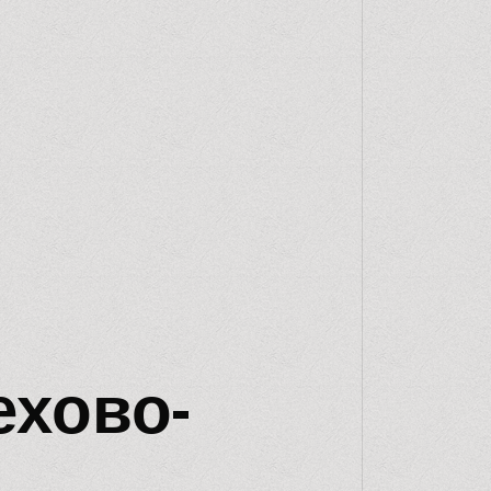
ехово-
и