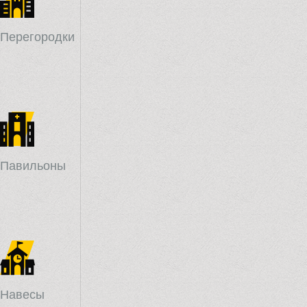
Перегородки
Павильоны
Навесы