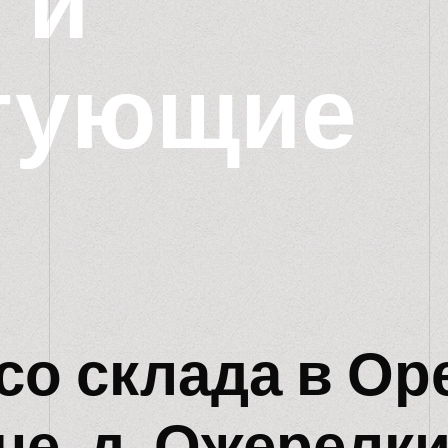
 и
тующие
со склада в Ор
не, д. Ожерелк