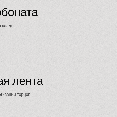
рбоната
складе.
я лента
тизации торцов.