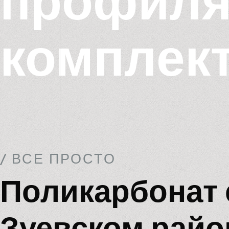
профиля
комплек
/ ВСЕ ПРОСТО
Поликарбонат 
Зуевском райо