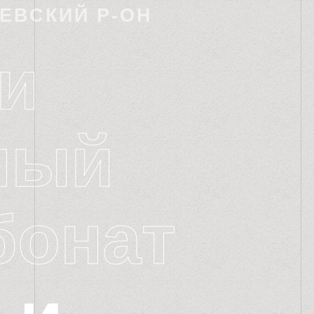
УЕВСКИЙ Р-ОН
и
ный
бонат